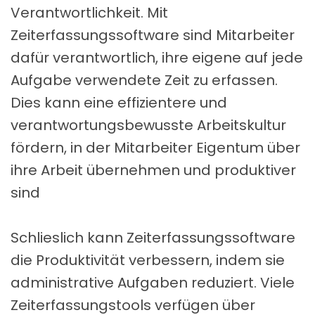
Verantwortlichkeit. Mit
Zeiterfassungssoftware sind Mitarbeiter
dafür verantwortlich, ihre eigene auf jede
EN
Aufgabe verwendete Zeit zu erfassen.
Dies kann eine effizientere und
FASSUNG
verantwortungsbewusste Arbeitskultur
CEN
fördern, in der Mitarbeiter Eigentum über
ANAGEMENT
ihre Arbeit übernehmen und produktiver
sind
ENTRUM
-PLANER
STALTUNG
OG
SSTELLUNG
Schlieslich kann Zeiterfassungssoftware
UNDEN
die Produktivität verbessern, indem sie
E APPS
administrative Aufgaben reduziert. Viele
 VERKAUF
RFOLGUNG
Zeiterfassungstools verfügen über