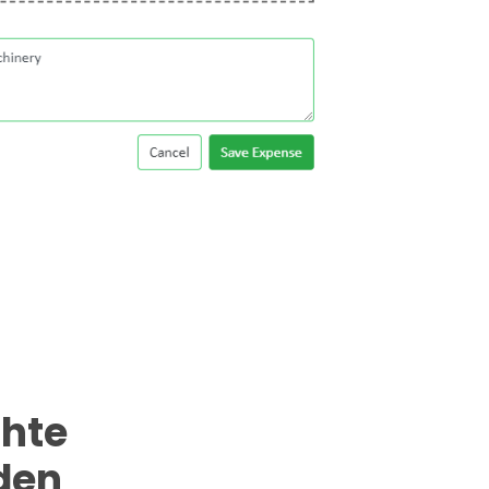
chte
den