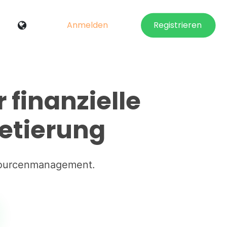
Anmelden
Registrieren
finanzielle
getierung
ssourcenmanagement.