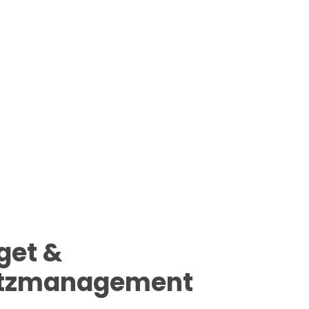
get &
atzmanagement